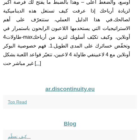
أوسع، والضغط أعلى – وهذا بالضبط ما يفتح لك فرصة أكبر
لزيادة أرباحك إذا عرفت كيف تستغل هذه الديناميكية
لصالحك.في هذا الدليل العملي، ستتعرّف على أهم
الاستراتيجيات التي يستخدمها اللاعبون الرابحون باستمرار في
طاولات4-maxأونلاين، وكيف تكيّف أسلوبك لتزيد من أرباحك
وتخفّض خسائرك على المدى الطويل.1. فهم خصوصية البوكر
أونلاين مع 4 لاعبينفي طاولة 4 لاعبين، تتغيّر قواعد اللعبة بشكل
]
...
غير مباشر حت [
ar.discontinuity.eu
Top Read
Blog
كيف تعظّم...