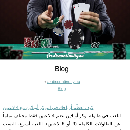
Blog
ar.discontinuity.eu
Blog
كيف تعظّم أرباحك في البوكر أونلاين مع 4 لاعبين
اللعب في طاولة بوكر أونلاين تضم 4 لاعبين فقط مختلف تماماً
عن الطاولات الكاملة (9 أو 6 لاعبين). اللعبة أسرع، النسب